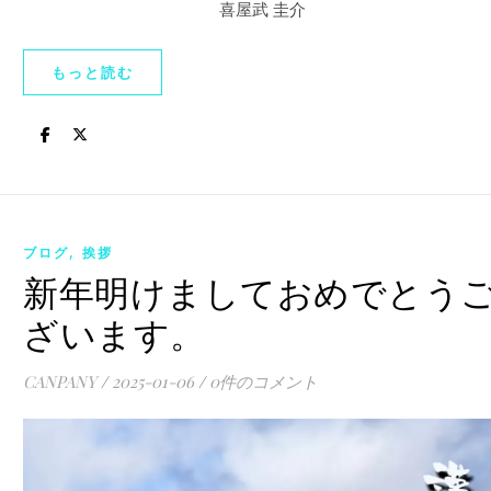
喜屋武 圭介
もっと読む
,
ブログ
挨拶
新年明けましておめでとう
ざいます。
CANPANY
/
2025-01-06
/
0件のコメント