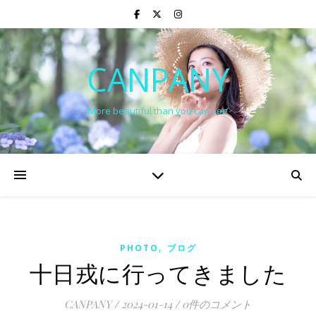
CANPANY
More beautiful than you can see
,
PHOTO
ブログ
十日戎に行ってきました
CANPANY
/
2024-01-14
/
0件のコメント