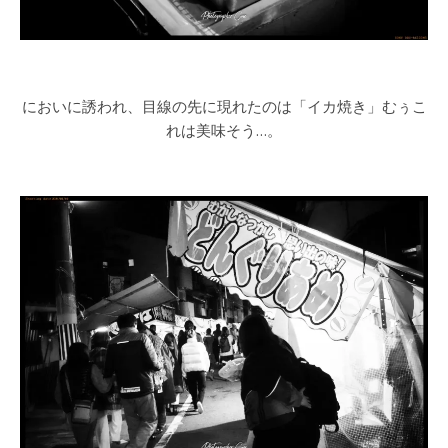
においに誘われ、目線の先に現れたのは「イカ焼き」むぅこ
れは美味そう…。