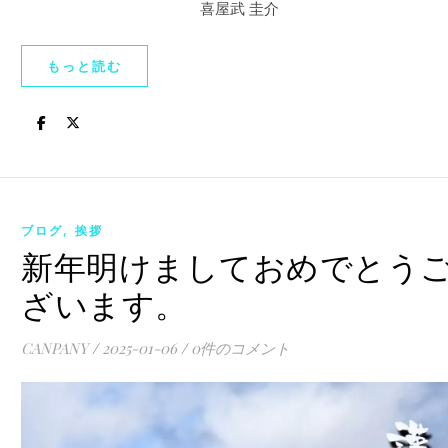
喜屋武 圭介
もっと読む
,
ブログ
挨拶
新年明けましておめでとう
ざいます。
CANPANY
/
2025-01-06
/
0件のコメント