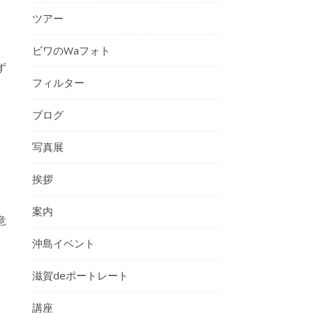
ツアー
ビワのWaフォト
ず
フィルター
ブログ
。
写真展
。
挨拶
案内
意
沖島イベント
滋賀deポートレート
講座