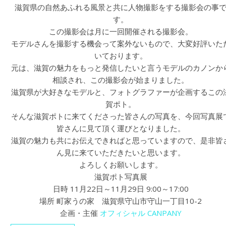
滋賀県の自然あふれる風景と共に人物撮影をする撮影会の事
す。
この撮影会は月に一回開催される撮影会。
モデルさんを撮影する機会って案外ないもので、大変好評いた
いております。
元は、滋賀の魅力をもっと発信したいと言うモデルのカノンか
相談され、この撮影会が始まりました。
滋賀県が大好きなモデルと、フォトグラファーが企画するこの
賀ポト。
そんな滋賀ポトに来てくださった皆さんの写真を、今回写真展
皆さんに見て頂く運びとなりました。
滋賀の魅力も共にお伝えできればと思っていますので、是非皆
ん見に来ていただきたいと思います。
よろしくお願いします。
滋賀ポト写真展
日時 11月22日～11月29日 9:00～17:00
場所 町家うの家 滋賀県守山市守山一丁目10-2
企画・主催
オフィシャル CANPANY