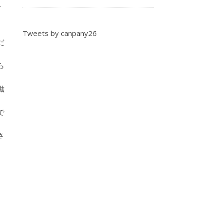
で
Tweets by canpany26
だ
ら
滋
で
さ