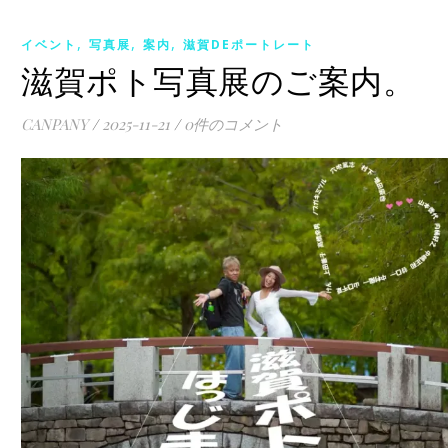
,
,
,
イベント
写真展
案内
滋賀DEポートレート
滋賀ポト写真展のご案内。
CANPANY
/
2025-11-21
/
0件のコメント