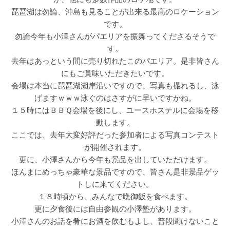
琵琶湖は勿論、沖島も見ることが出来る最高のロケーション
です。
勿論今年も小澤さんがパエリアを振舞ってくださるそうで
す。
去年はあっという間に売り切れたこのパエリア。是非皆さん
にもご賞味いただきたいです。
会場は本当に琵琶湖湖岸沿いですので、写真も撮れるし、泳
げますｗｗｗ泳ぐのはさすがに早いですかね。
１５時にはＢＢＱ会場を後にし、ユースホステルに会場を移
動します。
ここでは、去年大変好評だった参加者による写真コンテスト
が開催されます。
更に、小澤さんから今年も景品を出していただけます。
ほんまにめっちゃ豪華な景品ですので、皆さん是非景品ゲッ
トしに来てください。
１８時頃から、みんなで晩御飯を食べます。
更に夕食後には自由参観の小澤塾があります。
小澤さんのお話を肴にお酒を飲むもよし、普段聞けないこと