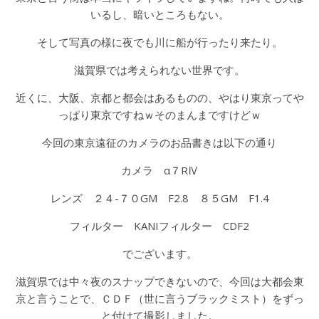
いるし、暗いところもない。
そして写真の様に夜でも川に船が行ったり来たり。
滋賀県では考えられない世界です。
近くに、大阪、京都と都会はあるものの、やはり東京ってや
っぱり東京ですねｗそのまんまですけどｗ
今回の東京遠征のカメラのお品書きは以下の通り
カメラ α７RⅣ
レンズ ２４-７０GM F2.8 ８５GM F1.4
フィルター KANIフィルター CDF2
でございます。
滋賀県では中々夜のスナップできないので、今回は大都会東
京と言うことで、ＣＤＦ（世に言うブラックミスト）をずっ
と付けて撮影しました。