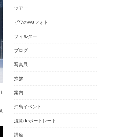
ツアー
ビワのWaフォト
フィルター
ブログ
写真展
挨拶
れ
案内
沖島イベント
見
滋賀deポートレート
講座