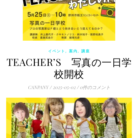
,
,
イベント
案内
講座
TEACHER’S 写真の一日学
校開校
CANPANY
/
2025-05-02
/
0件のコメント