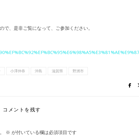
ので、是非ご覧になって、ご参加ください。
F%BC%90%EF%BC%92%EF%BC%95%E6%98%A5%E3%81%AE%E9
介
小澤仲恭
沖島
滋賀県
野洲市
コメントを残す
。
※
が付いている欄は必須項目です