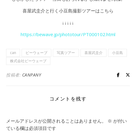
喜屋武圭介と行く小豆島撮影ツアーはこちら
↓↓↓↓↓
https://bewave.jp/phototour/PT000102.html
can
ビーウェーブ
写真ツアー
喜屋武圭介
小豆島
株式会社ビーウェーブ
投稿者:
CANPANY
コメントを残す
メールアドレスが公開されることはありません。
※
が付い
ている欄は必須項目です