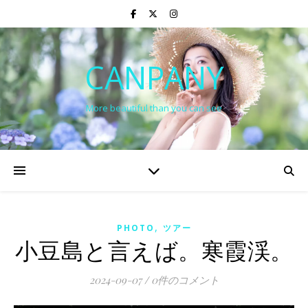
CANPANY
More beautiful than you can see
,
PHOTO
ツアー
小豆島と言えば。寒霞渓。
2024-09-07
/
0件のコメント