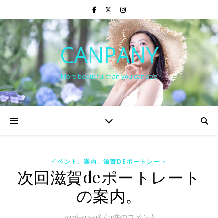
CANPANY
More beautiful than you can see
,
,
イベント
案内
滋賀DEポートレート
次回滋賀deポートレート
の案内。
2026-02-08
/
0件のコメント